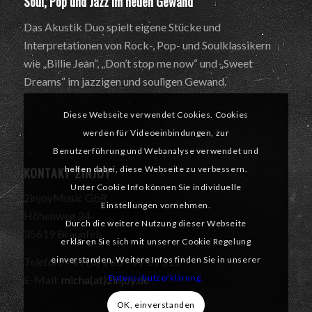
Soul, Pop und Jazz im neuen Gewand
Das Akustik Duo spielt eigene Stücke und
Interpretationen von Rock-, Pop- und Soulklassikern
wie „Billie Jean“, „Don’t stop me now“ und „Sweet
Dreams“ im jazzigen und souligen Gewand.
Diese Webseite verwendet Cookies. Cookies
werden für Videoeinbindungen, zur
Benutzerführung und Webanalyse verwendet und
KONTAKT 2INJOY
helfen dabei, diese Webseite zu verbessern.
Unter Cookie Info können Sie individuelle
2injoyMusic GbR
Einstellungen vornehmen.
Höhenweg 24
Durch die weitere Nutzung dieser Webseite
35619 Braunfels
erklären Sie sich mit unserer Cookie Regelung
einverstanden. Weitere Infos finden Sie in unserer
Telefon: +49 (0) 1 60 – 77 59 519
Datenschutzerklärung.
E-Mail:
micha(at)2injoy.de
OK, einverstanden