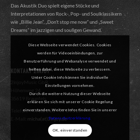
Das Akustik Duo spielt eigene Stücke und
Interpretationen von Rock-, Pop- und Soulklassikern
wie „Billie Jean“, „Don’t stop me now“ und „Sweet
Dreams“ im jazzigen und souligen Gewand.
Diese Webseite verwendet Cookies. Cookies
werden für Videoeinbindungen, zur
Benutzerführung und Webanalyse verwendet und
KONTAKT 2INJOY
helfen dabei, diese Webseite zu verbessern.
Unter Cookie Info können Sie individuelle
2injoyMusic GbR
Einstellungen vornehmen.
Höhenweg 24
Durch die weitere Nutzung dieser Webseite
35619 Braunfels
erklären Sie sich mit unserer Cookie Regelung
einverstanden. Weitere Infos finden Sie in unserer
Telefon: +49 (0) 1 60 – 77 59 519
Datenschutzerklärung.
E-Mail:
micha(at)2injoy.de
OK, einverstanden