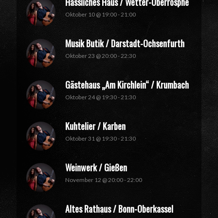
Hässliches Haus / Wetter-Oberrosphe
Oktober 10 @ 19:00
-
21:00
Musik Butik / Darstadt-Ochsenfurth
Oktober 23 @ 20:00
-
22:30
Gästehaus „Am Kirchlein“ / Krumbach
Oktober 24 @ 19:30
-
21:30
Kuhtelier / Karben
Oktober 31 @ 19:30
-
21:30
Weinwerk / Gießen
November 12 @ 20:00
-
22:00
Altes Rathaus / Bonn-Oberkassel