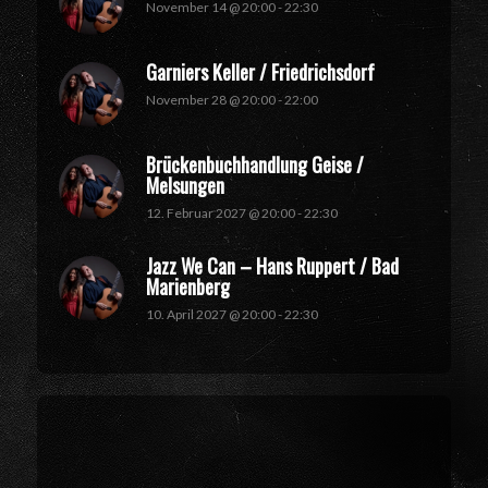
November 14 @ 20:00
-
22:30
Garniers Keller / Friedrichsdorf
November 28 @ 20:00
-
22:00
Brückenbuchhandlung Geise /
Melsungen
12. Februar 2027 @ 20:00
-
22:30
Jazz We Can – Hans Ruppert / Bad
Marienberg
10. April 2027 @ 20:00
-
22:30