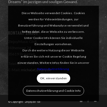
Dreams“ im jazzigen und souligen Gewand.
Diese Webseite verwendet Cookies. Cookies
werden für Videoeinbindungen, zur
Benutzerführung und Webanalyse verwendet und
KONTAKT 2INJOY
helfen dabei, diese Webseite zu verbessern.
Unter Cookie Info können Sie individuelle
2injoyMusic GbR
Einstellungen vornehmen.
Höhenweg 24
Durch die weitere Nutzung dieser Webseite
35619 Braunfels
erklären Sie sich mit unserer Cookie Regelung
einverstanden. Weitere Infos finden Sie in unserer
Telefon: +49 (0) 1 60 – 77 59 519
Datenschutzerklärung.
E-Mail:
micha(at)2injoy.de
OK, einverstanden
Datenschutzerklärung und Cookie Info
© Copyright - 2injoy.de -sk-