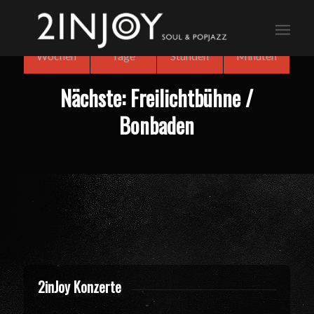
3
2
7
10
Wochen
Tage
Stunden
Minuten
Nächste: Freilichtbühne /
Bonbaden
2inJoy Konzerte