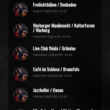
Freilichtbühne / Bonbaden
August 29 @ 20:00
-
22:30
Warburger Musiknacht / Kulturforum
/ Warburg
September 5 @ 21:00
-
23:30
Live Club floids / Gründau
September 12 @ 20:00
-
22:30
Café im Schloss / Braunfels
September 26 @ 20:00
-
22:00
Jazzkeller / Hanau
Oktober 3 @ 21:00
-
23:00