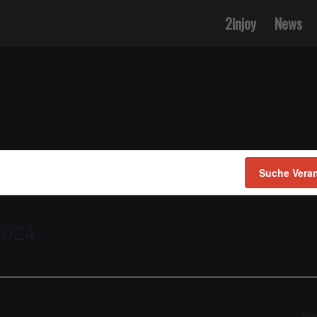
2injoy
News
Suche Vera
2024