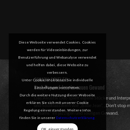
Diese Webseite verwendet Cookies. Cookies
werden für Videoeinbindungen, zur
Benutzerführung und Webanalyse verwendet
und helfen dabei, diese Webseite zu
verbessern.
2INJOY SPIELEN
Unter Cookie Info können Sie individuelle
Soul, Pop und Jazz im neuen Gewand
Einstellungen vornehmen.
Durch die weitere Nutzung dieser Webseite
Das Akustik Duo spielt eigene Stücke und Interp
erklären Sie sich mit unserer Cookie
und Soulklassikern wie „Billie Jean“, „Don’t stop
Regelung einverstanden. Weitere Infos
Dreams“ im jazzigen und souligen Gewand.
finden Sie in unserer
Datenschutzerklärung.
OK, einverstanden