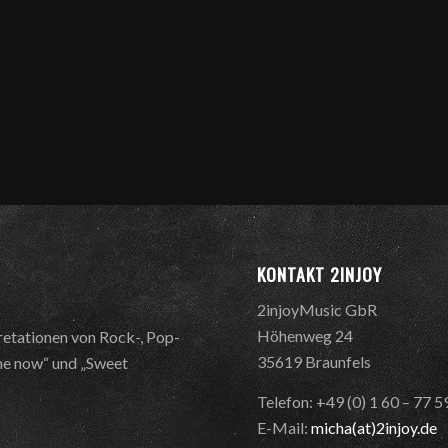
KONTAKT 2INJOY
2injoyMusic GbR
Höhenweg 24
retationen von Rock-, Pop-
35619 Braunfels
 me now“ und „Sweet
Telefon: +49 (0) 1 60 – 77 
E-Mail:
micha(at)2injoy.de