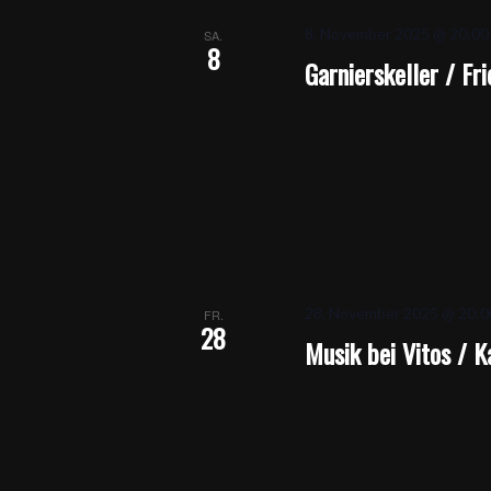
8. November 2025 @ 20:00
SA.
8
Garnierskeller / Fr
28. November 2025 @ 20:0
FR.
28
Musik bei Vitos / K