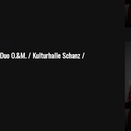
-
22:00
Duo O.&M. / Kulturhalle Schanz /