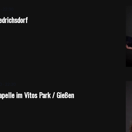
-
22:30
iedrichsdorf
0
-
22:30
apelle im Vitos Park / Gießen