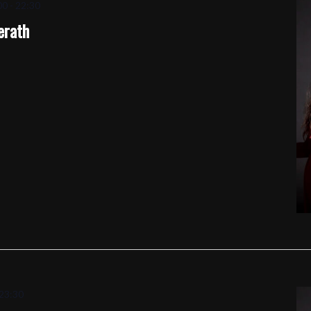
00
-
22:30
erath
23:30