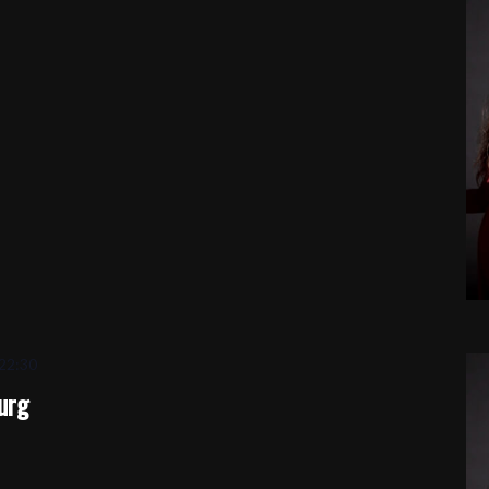
22:30
urg