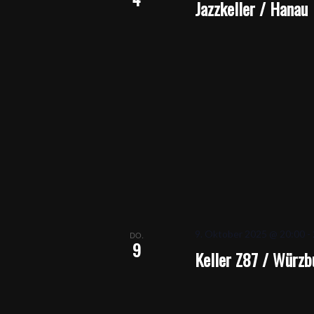
Jazzkeller / Hanau
9. Oktober 2025 @ 20:00
-
DO.
9
Keller Z87 / Würzb