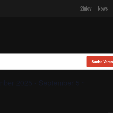
2injoy
News
Suche Veran
mber 2025
 - 
September 5