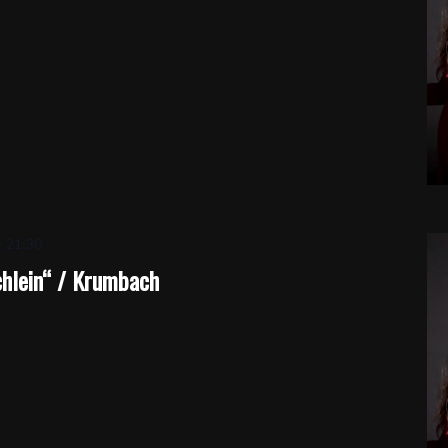
-
21:30
hlein“ / Krumbach