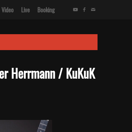
Video
Live
Booking
ter Herrmann / KuKuK