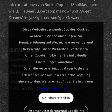
Interpretationen von Rock-, Pop- und Soulklassikern
wie „Billie Jean“, „Don’t stop me now“ und „Sweet
Dreams“ im jazzigen und souligen Gewand.
Diese Webseite verwendet Cookies. Cookies
werden für Videoeinbindungen, zur
Benutzerführung und Webanalyse verwendet und
KONTAKT 2INJOY
helfen dabei, diese Webseite zu verbessern.
Unter Cookie Info können Sie individuelle
2injoyMusic GbR
Einstellungen vornehmen.
Höhenweg 24
Durch die weitere Nutzung dieser Webseite
35619 Braunfels
erklären Sie sich mit unserer Cookie Regelung
einverstanden. Weitere Infos finden Sie in unserer
Telefon: +49 (0) 1 60 – 77 59 519
Datenschutzerklärung.
E-Mail:
micha(at)2injoy.de
OK, einverstanden
Datenschutzerklärung und Cookie Info