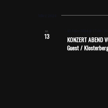
März 2024
13. März 2024 @ 17:00
-
20
MI.
13
KONZERT ABEND VO
Guest / Klosterber