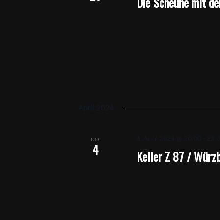
Die Scheune mit d
April 2024
4. April 2024 @ 20:00
-
22:
DO.
4
Keller Z 87 / Würz