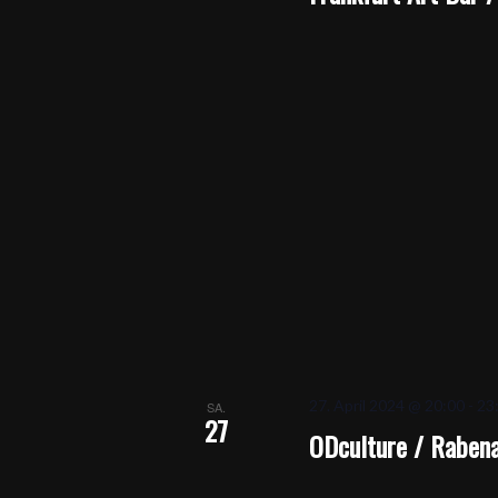
27. April 2024 @ 20:00
-
23
SA.
27
ODculture / Raben