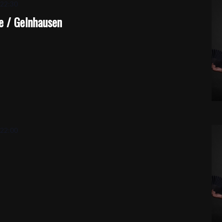
-
22:30
e / Gelnhausen
-
22:00