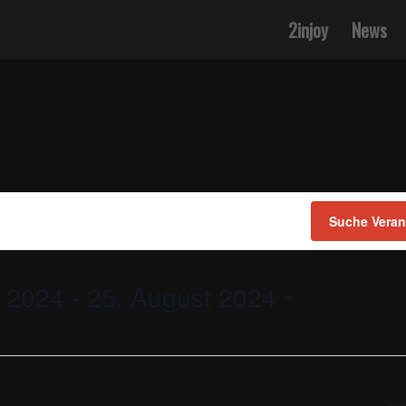
2injoy
News
Suche Veran
r 2024
 - 
25. August 2024