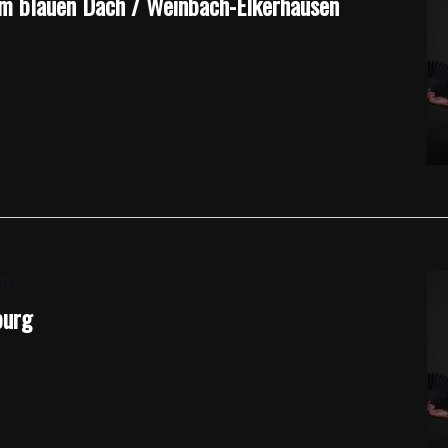
em blauen Dach / Weinbach-Elkerhausen
30
burg