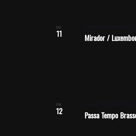
11. April 2024 @ 20:00
-
23
DO.
11
Mirador / Luxembo
12. April 2024 @ 20:00
-
23
FR.
12
Passa Tempo Brasse