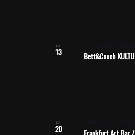
13. April 2024 @ 20:00
-
22
SA.
13
Bett&Couch KULTUR
20. April 2024 @ 20:00
-
22
SA.
20
Frankfurt Art Bar 