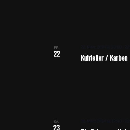
22. März 2024 @ 20:00
-
22
FR.
22
Kuhtelier / Karben
23. März 2024 @ 19:30
-
22
SA.
23