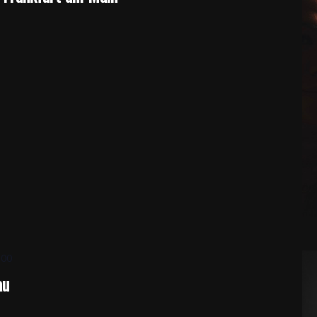
:00
au