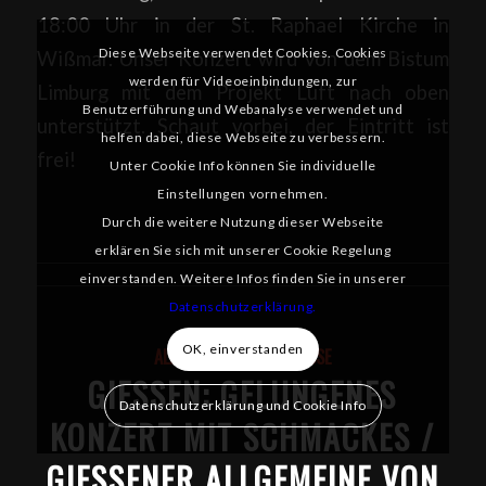
18:00 Uhr in der St. Raphael Kirche in
Diese Webseite verwendet Cookies. Cookies
Wißmar. Unser Konzert wird von dem Bistum
werden für Videoeinbindungen, zur
Limburg mit dem Projekt Luft nach oben
Benutzerführung und Webanalyse verwendet und
unterstützt. Schaut vorbei, der Eintritt ist
helfen dabei, diese Webseite zu verbessern.
frei!
Unter Cookie Info können Sie individuelle
Einstellungen vornehmen.
Durch die weitere Nutzung dieser Webseite
erklären Sie sich mit unserer Cookie Regelung
einverstanden. Weitere Infos finden Sie in unserer
Datenschutzerklärung.
OK, einverstanden
ALLGEMEIN
,
NEWS
,
PRESSE
GIESSEN: GELUNGENES K
Datenschutzerklärung und Cookie Info
ONZERT MIT SCHMACKES / G
IESSENER ALLGEMEINE VON H