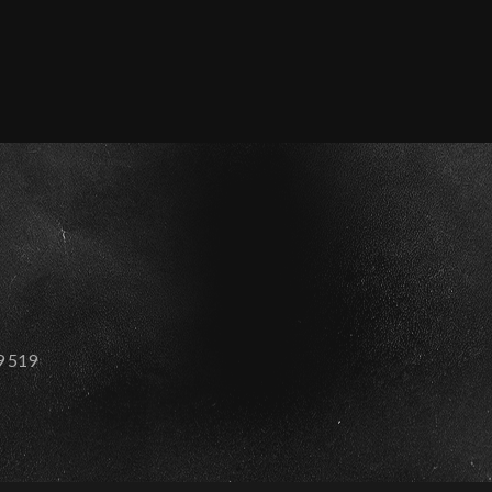
59 519