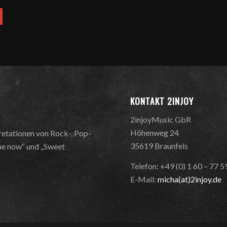
KONTAKT 2INJOY
2injoyMusic GbR
Höhenweg 24
retationen von Rock-, Pop-
35619 Braunfels
 me now“ und „Sweet
Telefon: +49 (0) 1 60 – 77 
E-Mail:
micha(at)2injoy.de