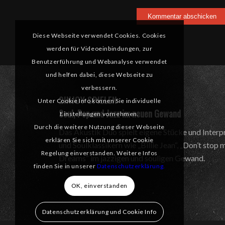
Diese Webseite verwendet Cookies. Cookies
werden für Videoeinbindungen, zur
Benutzerführung und Webanalyse verwendet
und helfen dabei, diese Webseite zu
verbessern.
2INJOY SPIELEN
Unter Cookie Info können Sie individuelle
Soul, Pop und Jazz im neuen Gewand
Einstellungen vornehmen.
Durch die weitere Nutzung dieser Webseite
Das Akustik Duo spielt eigene Stücke und Interp
erklären Sie sich mit unserer Cookie
und Soulklassikern wie „Billie Jean“, „Don’t stop
Regelung einverstanden. Weitere Infos
Dreams“ im jazzigen und souligen Gewand.
finden Sie in unserer
Datenschutzerklärung.
OK, einverstanden
Datenschutzerklärung und Cookie Info