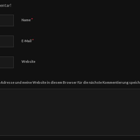
entar!
*
Name
*
E-Mail
Website
-Adresse und meine Website in diesem Browser für die nächste Kommentierung speich