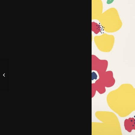
Creative Sounds
Kronberg präsentiert
2inJoy