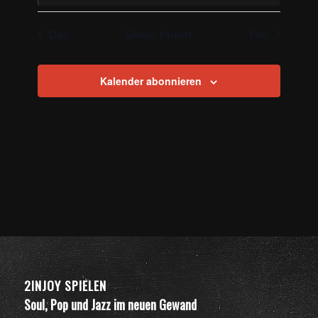
Veranstaltungen
Veranstaltungen
Veranstaltungen
Veranstaltungen
Veranstaltungen
Veranstaltungen
Veranstalt
Dez.
Dieser Monat
Feb.
Kalender abonnieren
2INJOY SPIELEN
Soul, Pop und Jazz im neuen Gewand