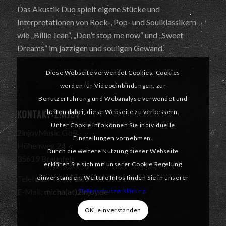
Das Akustik Duo spielt eigene Stücke und
Interpretationen von Rock-, Pop- und Soulklassikern
wie „Billie Jean“, „Don’t stop me now“ und „Sweet
Dreams“ im jazzigen und souligen Gewand.
Diese Webseite verwendet Cookies. Cookies
werden für Videoeinbindungen, zur
Benutzerführung und Webanalyse verwendet und
KONTAKT 2INJOY
helfen dabei, diese Webseite zu verbessern.
Unter Cookie Info können Sie individuelle
2injoyMusic GbR
Einstellungen vornehmen.
Höhenweg 24
Durch die weitere Nutzung dieser Webseite
35619 Braunfels
erklären Sie sich mit unserer Cookie Regelung
einverstanden. Weitere Infos finden Sie in unserer
Telefon: +49 (0) 1 60 – 77 59 519
Datenschutzerklärung.
E-Mail:
micha(at)2injoy.de
OK, einverstanden