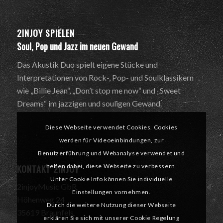
2INJOY SPIELEN
Soul, Pop und Jazz im neuen Gewand
Das Akustik Duo spielt eigene Stücke und
Interpretationen von Rock-, Pop- und Soulklassikern
wie „Billie Jean“, „Don’t stop me now“ und „Sweet
Dreams“ im jazzigen und souligen Gewand.
Diese Webseite verwendet Cookies. Cookies
werden für Videoeinbindungen, zur
Benutzerführung und Webanalyse verwendet und
KONTAKT 2INJOY
helfen dabei, diese Webseite zu verbessern.
Unter Cookie Info können Sie individuelle
2injoyMusic GbR
Einstellungen vornehmen.
Höhenweg 24
Durch die weitere Nutzung dieser Webseite
35619 Braunfels
erklären Sie sich mit unserer Cookie Regelung