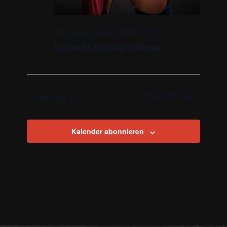
21. Januar 2024 @ 18:00
-
20:00
Kirche St. Raphael / Wißmar
Nächster Tag
Vorheriger Tag
Kalender abonnieren