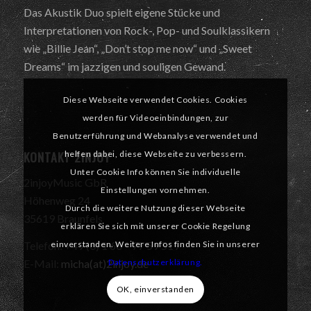
Das Akustik Duo spielt eigene Stücke und
Interpretationen von Rock-, Pop- und Soulklassikern
wie „Billie Jean“, „Don’t stop me now“ und „Sweet
Dreams“ im jazzigen und souligen Gewand.
Diese Webseite verwendet Cookies. Cookies
werden für Videoeinbindungen, zur
Benutzerführung und Webanalyse verwendet und
KONTAKT 2INJOY
helfen dabei, diese Webseite zu verbessern.
Unter Cookie Info können Sie individuelle
2injoyMusic GbR
Einstellungen vornehmen.
Höhenweg 24
Durch die weitere Nutzung dieser Webseite
35619 Braunfels
erklären Sie sich mit unserer Cookie Regelung
einverstanden. Weitere Infos finden Sie in unserer
Telefon: +49 (0) 1 60 – 77 59 519
Datenschutzerklärung.
E-Mail:
micha(at)2injoy.de
OK, einverstanden