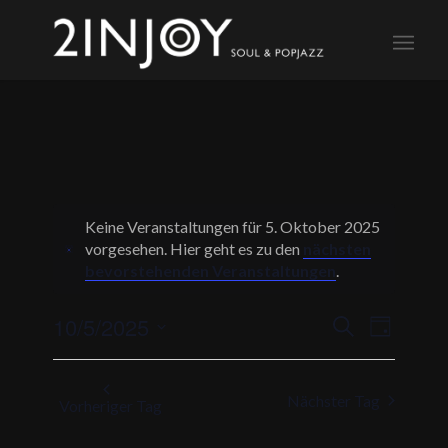
Keine Veranstaltungen für 5. Oktober 2025
vorgesehen. Hier geht es zu den
nächsten
Notice
bevorstehenden Veranstaltungen
.
Veranstalt
Veransta
10/5/2025
Suche
Tag
Ansichte
Suche
Datum
Navigati
und
wählen.
Nächster Tag
Ansichten,
Vorheriger Tag
Navigation