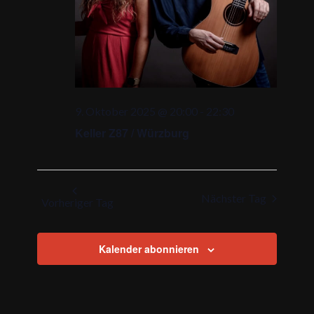
9. Oktober 2025 @ 20:00
-
22:30
Keller Z87 / Würzburg
Nächster Tag
Vorheriger Tag
Kalender abonnieren