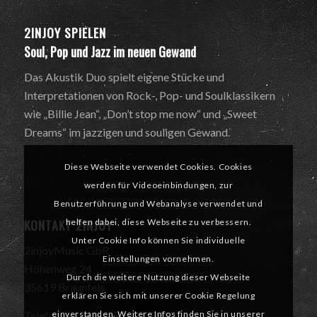
2INJOY SPIELEN
Soul, Pop und Jazz im neuen Gewand
Das Akustik Duo spielt eigene Stücke und
Interpretationen von Rock-, Pop- und Soulklassikern
wie „Billie Jean“, „Don’t stop me now“ und „Sweet
Dreams“ im jazzigen und souligen Gewand.
Diese Webseite verwendet Cookies. Cookies
werden für Videoeinbindungen, zur
Benutzerführung und Webanalyse verwendet und
KONTAKT 2INJOY
helfen dabei, diese Webseite zu verbessern.
Unter Cookie Info können Sie individuelle
2injoyMusic GbR
Einstellungen vornehmen.
Höhenweg 24
Durch die weitere Nutzung dieser Webseite
35619 Braunfels
erklären Sie sich mit unserer Cookie Regelung
einverstanden. Weitere Infos finden Sie in unserer
Telefon: +49 (0) 1 60 – 77 59 519