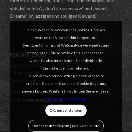
Interpretationen von Rock-, Pop- und Soulklassikern
wie „Billie Jean“, „Don’t stop me now“ und „Sweet
Dreams“ im jazzigen und souligen Gewand.
Diese Webseite verwendet Cookies. Cookies
werden für Videoeinbindungen, zur
Benutzerführung und Webanalyse verwendet und
helfen dabei, diese Webseite zu verbessern.
KONTAKT 2INJOY
Unter Cookie Info können Sie individuelle
2injoyMusic GbR
Einstellungen vornehmen.
Höhenweg 24
Durch die weitere Nutzung dieser Webseite
35619 Braunfels
erklären Sie sich mit unserer Cookie Regelung
einverstanden. Weitere Infos finden Sie in unserer
Telefon: +49 (0) 1 60 – 77 59 519
Datenschutzerklärung.
E-Mail:
micha(at)2injoy.de
OK, einverstanden
Datenschutzerklärung und Cookie Info