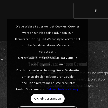
Diese Webseite verwendet Cookies. Cookies
werden für Videoeinbindungen, zur
Benutzerführung und Webanalyse verwendet
und helfen dabei, diese Webseite zu
verbessern.
2INJOY SPIELEN
Unter Cookie Info können Sie individuelle
Soul, Pop und Jazz im neuen Gewand
Einstellungen vornehmen.
Durch die weitere Nutzung dieser Webseite
Das Akustik Duo spielt eigene Stücke und Interp
erklären Sie sich mit unserer Cookie
und Soulklassikern wie „Billie Jean“, „Don’t stop
Regelung einverstanden. Weitere Infos
Dreams“ im jazzigen und souligen Gewand.
finden Sie in unserer
Datenschutzerklärung.
OK, einverstanden