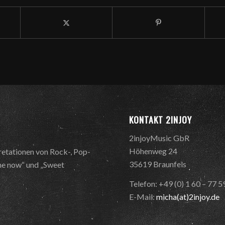
KONTAKT 2INJOY
2injoyMusic GbR
Höhenweg 24
retationen von Rock-, Pop-
35619 Braunfels
 me now“ und „Sweet
Telefon: +49 (0) 1 60 – 77 
E-Mail:
micha(at)2injoy.de