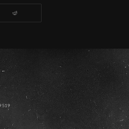
59 519