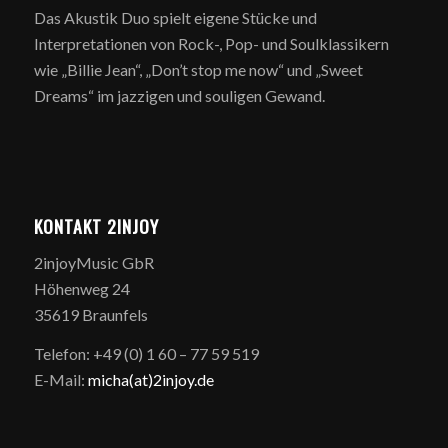
Das Akustik Duo spielt eigene Stücke und
Interpretationen von Rock-, Pop- und Soulklassikern
wie „Billie Jean“, „Don’t stop me now“ und „Sweet
Dreams“ im jazzigen und souligen Gewand.
KONTAKT 2INJOY
2injoyMusic GbR
Höhenweg 24
35619 Braunfels
Telefon: +49 (0) 1 60 – 77 59 519
E-Mail:
micha(at)2injoy.de