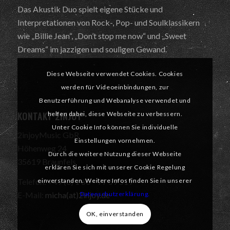
Das Akustik Duo spielt eigene Stücke und
Interpretationen von Rock-, Pop- und Soulklassikern
wie „Billie Jean“, „Don’t stop me now“ und „Sweet
Dreams“ im jazzigen und souligen Gewand.
Diese Webseite verwendet Cookies. Cookies
werden für Videoeinbindungen, zur
Benutzerführung und Webanalyse verwendet und
KONTAKT 2INJOY
helfen dabei, diese Webseite zu verbessern.
Unter Cookie Info können Sie individuelle
2injoyMusic GbR
Einstellungen vornehmen.
Höhenweg 24
Durch die weitere Nutzung dieser Webseite
35619 Braunfels
erklären Sie sich mit unserer Cookie Regelung
einverstanden. Weitere Infos finden Sie in unserer
Telefon: +49 (0) 1 60 – 77 59 519
Datenschutzerklärung.
E-Mail:
micha(at)2injoy.de
OK, einverstanden