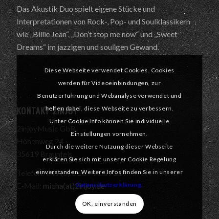
Das Akustik Duo spielt eigene Stücke und
Interpretationen von Rock-, Pop- und Soulklassikern
wie „Billie Jean“, „Don’t stop me now“ und „Sweet
Dreams“ im jazzigen und souligen Gewand.
Diese Webseite verwendet Cookies. Cookies
werden für Videoeinbindungen, zur
Benutzerführung und Webanalyse verwendet und
KONTAKT 2INJOY
helfen dabei, diese Webseite zu verbessern.
Unter Cookie Info können Sie individuelle
2injoyMusic GbR
Einstellungen vornehmen.
Höhenweg 24
Durch die weitere Nutzung dieser Webseite
35619 Braunfels
erklären Sie sich mit unserer Cookie Regelung
einverstanden. Weitere Infos finden Sie in unserer
Telefon: +49 (0) 1 60 – 77 59 519
Datenschutzerklärung.
E-Mail:
micha(at)2injoy.de
OK, einverstanden