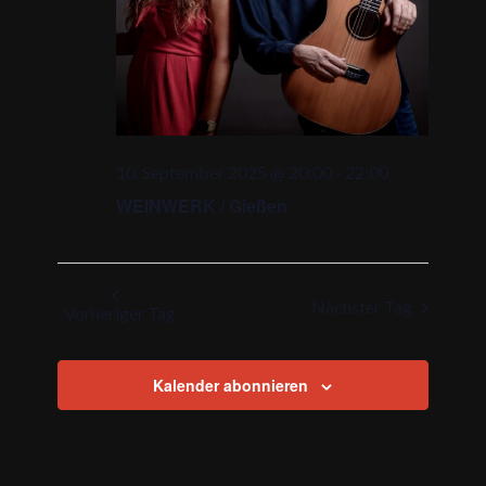
10. September 2025 @ 20:00
-
22:00
WEINWERK / Gießen
Nächster Tag
Vorheriger Tag
Kalender abonnieren