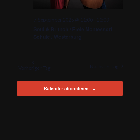
7. September 2025 @ 11:00
-
13:00
Soul & Brunch / Freie Montessori
Schule / Westerburg
Nächster Tag
Vorheriger Tag
Kalender abonnieren