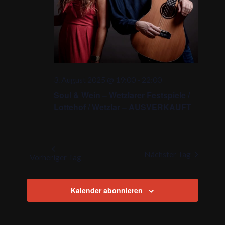
3. August 2025 @ 19:00
-
22:00
Soul & Wein – Wetzlarer Festspiele /
Lottehof / Wetzlar – AUSVERKAUFT
Nächster Tag
Vorheriger Tag
Kalender abonnieren