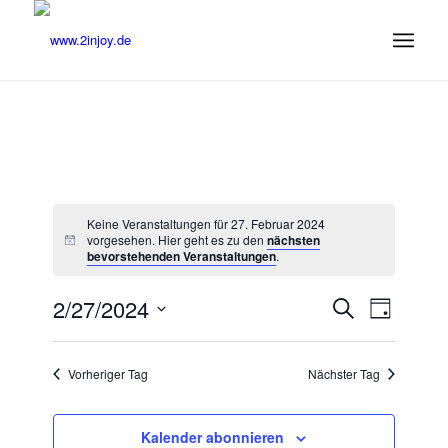
Keine Veranstaltungen für 27. Februar 2024
vorgesehen. Hier geht es zu den
nächsten
Notice
bevorstehenden Veranstaltungen
.
Veransta
Veranst
2/27/2024
Suche
Tag
Ansicht
Suche
Datum
Navigat
wählen.
und
Vorheriger Tag
Nächster Tag
Ansichten
Navigatio
Kalender abonnieren