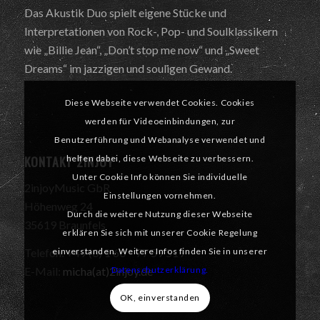
Das Akustik Duo spielt eigene Stücke und
Interpretationen von Rock-, Pop- und Soulklassikern
wie „Billie Jean“, „Don’t stop me now“ und „Sweet
Dreams“ im jazzigen und souligen Gewand.
Diese Webseite verwendet Cookies. Cookies
werden für Videoeinbindungen, zur
Benutzerführung und Webanalyse verwendet und
KONTAKT 2INJOY
helfen dabei, diese Webseite zu verbessern.
Unter Cookie Info können Sie individuelle
2injoyMusic GbR
Einstellungen vornehmen.
Höhenweg 24
Durch die weitere Nutzung dieser Webseite
35619 Braunfels
erklären Sie sich mit unserer Cookie Regelung
einverstanden. Weitere Infos finden Sie in unserer
Telefon: +49 (0) 1 60 – 77 59 519
Datenschutzerklärung.
E-Mail:
micha(at)2injoy.de
OK, einverstanden