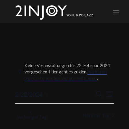
Keine Veranstaltungen für 22. Februar 2024
vorgesehen. Hier geht es zu den
nächsten
Notice
bevorstehenden Veranstaltungen
.
Veranstalt
Veransta
2/22/2024
Suche
Tag
Ansichte
Suche
Datum
Navigati
und
wählen.
Nächster Tag
Ansichten,
Vorheriger Tag
Navigation