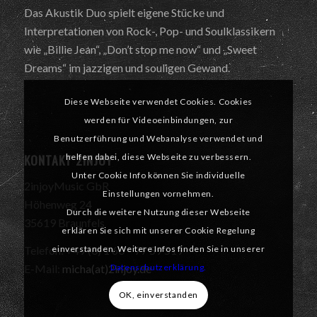
Das Akustik Duo spielt eigene Stücke und
Interpretationen von Rock-, Pop- und Soulklassikern
wie „Billie Jean“, „Don’t stop me now“ und „Sweet
Dreams“ im jazzigen und souligen Gewand.
Diese Webseite verwendet Cookies. Cookies
werden für Videoeinbindungen, zur
Benutzerführung und Webanalyse verwendet und
KONTAKT 2INJOY
helfen dabei, diese Webseite zu verbessern.
Unter Cookie Info können Sie individuelle
2injoyMusic GbR
Einstellungen vornehmen.
Höhenweg 24
Durch die weitere Nutzung dieser Webseite
35619 Braunfels
erklären Sie sich mit unserer Cookie Regelung
einverstanden. Weitere Infos finden Sie in unserer
Telefon: +49 (0) 1 60 – 77 59 519
Datenschutzerklärung.
E-Mail:
micha(at)2injoy.de
OK, einverstanden