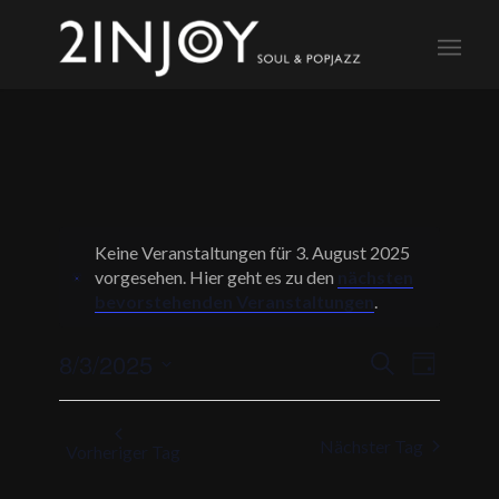
Keine Veranstaltungen für 3. August 2025
vorgesehen. Hier geht es zu den
nächsten
Notice
bevorstehenden Veranstaltungen
.
Veranstalt
Veransta
8/3/2025
Suche
Tag
Ansichte
Suche
Datum
Navigati
und
wählen.
Nächster Tag
Ansichten,
Vorheriger Tag
Navigation