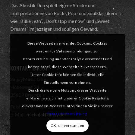
Das Akustik Duo spielt eigene Stücke und
Interpretationen von Rock-, Pop- und Soulklassikern
wie „Billie Jean“, „Don’t stop me now“ und „Sweet
Dreams“ im jazzigen und souligen Gewand.
Diese Webseite verwendet Cookies. Cookies
werden für Videoeinbindungen, zur
Benutzerführung und Webanalyse verwendet und
KONTAKT 2INJOY
helfen dabei, diese Webseite zu verbessern.
Unter Cookie Info können Sie individuelle
2injoyMusic GbR
Einstellungen vornehmen.
Höhenweg 24
Durch die weitere Nutzung dieser Webseite
35619 Braunfels
erklären Sie sich mit unserer Cookie Regelung
einverstanden. Weitere Infos finden Sie in unserer
Telefon: +49 (0) 1 60 – 77 59 519
Datenschutzerklärung.
E-Mail:
micha(at)2injoy.de
OK, einverstanden