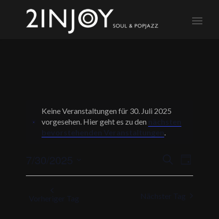
Keine Veranstaltungen für 30. Juli 2025
vorgesehen. Hier geht es zu den
nächsten
Notice
bevorstehenden Veranstaltungen
.
Veranstalt
Veransta
7/30/2025
Suche
Tag
Ansichte
Suche
Datum
Navigati
und
wählen.
Nächster Tag
Ansichten,
Vorheriger Tag
Navigation