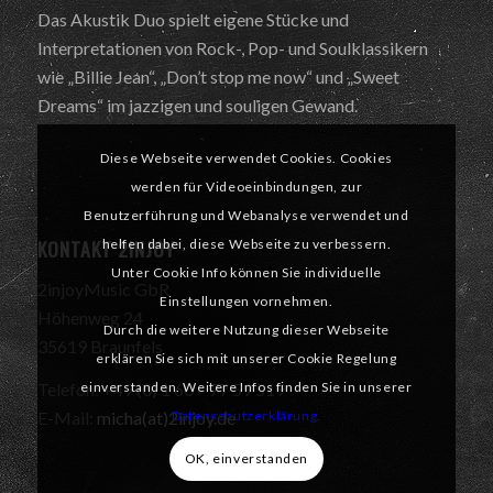
Das Akustik Duo spielt eigene Stücke und
Interpretationen von Rock-, Pop- und Soulklassikern
wie „Billie Jean“, „Don’t stop me now“ und „Sweet
Dreams“ im jazzigen und souligen Gewand.
Diese Webseite verwendet Cookies. Cookies
werden für Videoeinbindungen, zur
Benutzerführung und Webanalyse verwendet und
KONTAKT 2INJOY
helfen dabei, diese Webseite zu verbessern.
Unter Cookie Info können Sie individuelle
2injoyMusic GbR
Einstellungen vornehmen.
Höhenweg 24
Durch die weitere Nutzung dieser Webseite
35619 Braunfels
erklären Sie sich mit unserer Cookie Regelung
einverstanden. Weitere Infos finden Sie in unserer
Telefon: +49 (0) 1 60 – 77 59 519
Datenschutzerklärung.
E-Mail:
micha(at)2injoy.de
OK, einverstanden