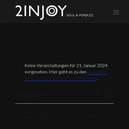
Keine Veranstaltungen für 21. Januar 2024
vorgesehen. Hier geht es zu den
nächsten
Notice
bevorstehenden Veranstaltungen
.
Veranstalt
Veransta
1/21/2024
Suche
Tag
Ansichte
Suche
Datum
Navigati
und
wählen.
Nächster Tag
Ansichten,
Vorheriger Tag
Navigation