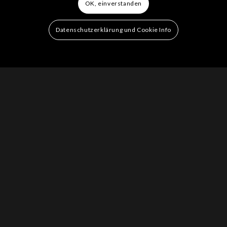
OK, einverstanden
Datenschutzerklärung und Cookie Info
2INJOY LIVE
02.03.2018 Musik Butik / Darstadt
03.02.2018 Alte Scheune / Zirndorf